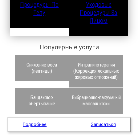
Процедуры По
Уходовые
Телу
Процедуры За
Лицом
Популярные услуги
Снижение веса
Интралипотерапия
(пептиды)
(Коррекция локальных
жировых отложений)
Бандажное
Вибрационно-вакуумный
обертывание
массаж кожи
Подробнее
Записаться