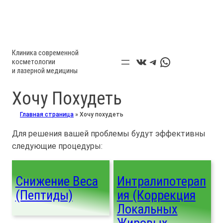
Клиника современной
ВКонтакте
Telegram
WhatsApp
косметологии
и лазерной медицины
Хочу Похудеть
Главная страница
»
Хочу похудеть
Для решения вашей проблемы будут эффективны
следующие процедуры:
Снижение Веса
Интралипотерап
(пептиды)
Ия (Коррекция
Локальных
Жировых